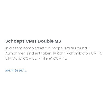
Schoeps CMIT Double MS
In diesem Komplettset für Doppel-MS Surround-
Aufnahmen sind enthalten: 1× Rohr-Richtmikrofon CMIT 5
U,1× ”Acht” CCM 8L, 1× ”Niere” CCM 4L,
Mehr Lesen...